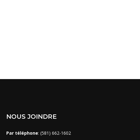
2025 CHAMPIONS
May 1, 2023
See the album
NOUS JOINDRE
Par téléphone
: (581) 662-1602