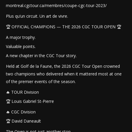
montreal.cgctour.ca/membres/coupe-cgc-tour-2023/
Plus qu’un circuit. Un art de vivre.
🏆 OFFICIAL CHAMPIONS — THE 2026 CGC TOUR OPEN 🏆
A major trophy.
Valuable points.
A new chapter in the CGC Tour story.
Held at Golf de la Faune, the 2026 CGC Tour Open crowned
two champions who delivered when it mattered most at one
of the premier events of the season.
🔥 TOUR Division
🏆 Louis Gabriel St-Pierre
🔥 CGC Division
🏆 David Daneault
The Open is not just another stop.