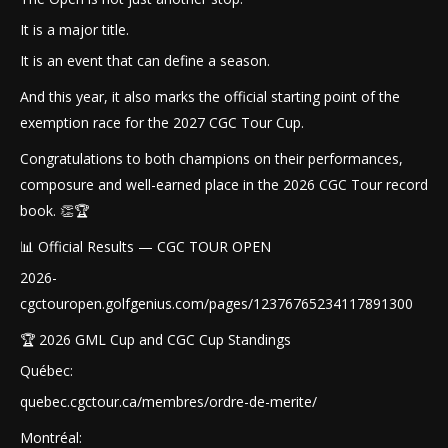
It is a major title.
It is an event that can define a season.
And this year, it also marks the official starting point of the
exemption race for the 2027 CGC Tour Cup.
Congratulations to both champions on their performances,
composure and well-earned place in the 2026 CGC Tour record
book. 👏🏆
📊 Official Results — CGC TOUR OPEN
2026-
cgctouropen.golfgenius.com/pages/12376765234117891300
🏆 2026 GML Cup and CGC Cup Standings
Québec:
quebec.cgctour.ca/membres/ordre-de-merite/
Montréal: