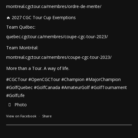
montreal.cgctour.ca/membres/ordre-de-merite/
🔥 2027 CGC Tour Cup Exemptions
Team Québec:
quebec.cgctour.ca/membres/coupe-cgc-tour-2023/
Team Montréal:
montreal.cgctour.ca/membres/coupe-cgc-tour-2023/
More than a Tour. A way of life.
#CGCTour #OpenCGCTour #Champion
#MajorChampion
#GolfQuebec #GolfCanada #AmateurGolf #GolfTournament
#GolfLife
Photo
View on Facebook
·
Share