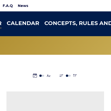
F.A.Q
News
R
CALENDAR
CONCEPTS, RULES AN