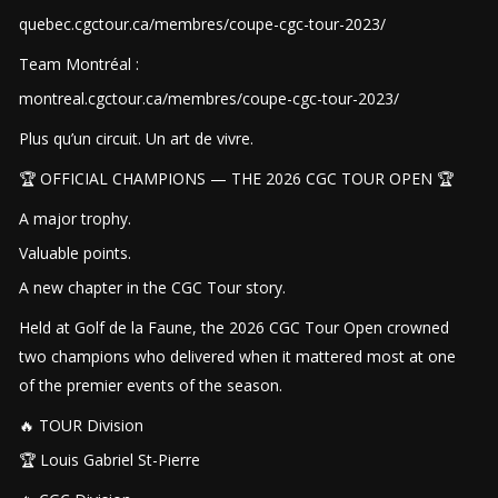
quebec.cgctour.ca/membres/coupe-cgc-tour-2023/
Team Montréal :
montreal.cgctour.ca/membres/coupe-cgc-tour-2023/
Plus qu’un circuit. Un art de vivre.
🏆 OFFICIAL CHAMPIONS — THE 2026 CGC TOUR OPEN 🏆
A major trophy.
Valuable points.
A new chapter in the CGC Tour story.
Held at Golf de la Faune, the 2026 CGC Tour Open crowned
two champions who delivered when it mattered most at one
of the premier events of the season.
🔥 TOUR Division
🏆 Louis Gabriel St-Pierre